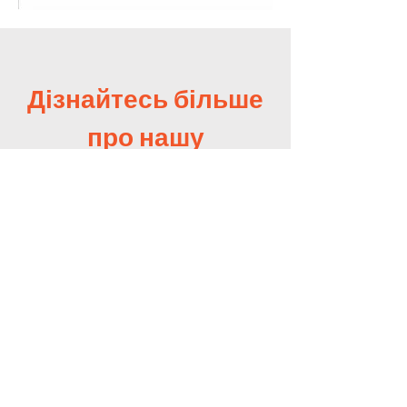
Дізнайтесь більше
про нашу
діяльність
Переглянути акти прийому-передач
допомоги Ви можете натиснувши на
кнопку нижче.
Переглянути
Address