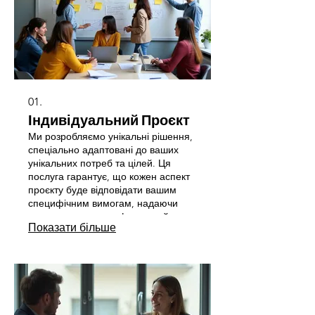
01.
Індивідуальний Проєкт
Ми розробляємо унікальні рішення,
спеціально адаптовані до ваших
унікальних потреб та цілей. Ця
послуга гарантує, що кожен аспект
проєкту буде відповідати вашим
специфічним вимогам, надаючи
вам максимально ефективний
Показати більше
результат. Дозвольте нам втілити
ваші ідеї в життя з неперевершеною
увагою до деталей. Ми зосереджені
на тому, щоб ваш проєкт був
успішним.