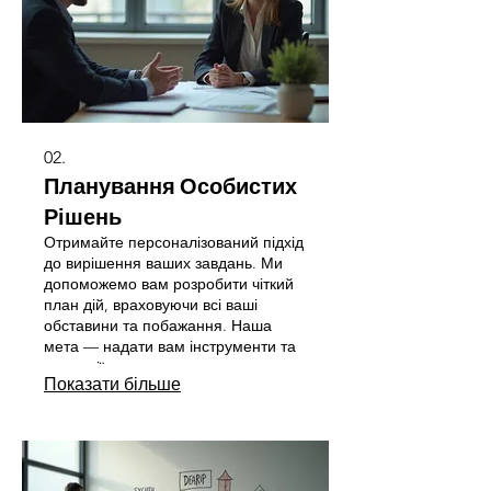
02.
Планування Особистих
Рішень
Отримайте персоналізований підхід
до вирішення ваших завдань. Ми
допоможемо вам розробити чіткий
план дій, враховуючи всі ваші
обставини та побажання. Наша
мета — надати вам інструменти та
стратегії для досягнення ваших
Показати більше
особистих цілей. Дозвольте нам
стати вашим надійним партнером
на шляху до успіху.